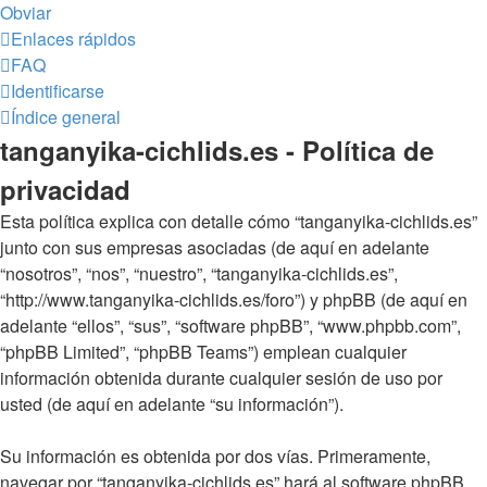
Obviar
Enlaces rápidos
FAQ
Identificarse
Índice general
tanganyika-cichlids.es - Política de
privacidad
Esta política explica con detalle cómo “tanganyika-cichlids.es”
junto con sus empresas asociadas (de aquí en adelante
“nosotros”, “nos”, “nuestro”, “tanganyika-cichlids.es”,
“http://www.tanganyika-cichlids.es/foro”) y phpBB (de aquí en
adelante “ellos”, “sus”, “software phpBB”, “www.phpbb.com”,
“phpBB Limited”, “phpBB Teams”) emplean cualquier
información obtenida durante cualquier sesión de uso por
usted (de aquí en adelante “su información”).
Su información es obtenida por dos vías. Primeramente,
navegar por “tanganyika-cichlids.es” hará al software phpBB