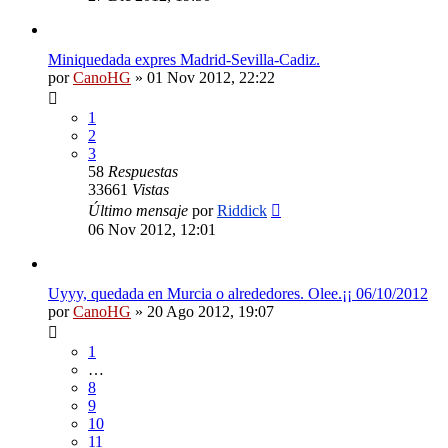
Miniquedada expres Madrid-Sevilla-Cadiz.
por
CanoHG
»
01 Nov 2012, 22:22
1
2
3
58
Respuestas
33661
Vistas
Último mensaje
por
Riddick
06 Nov 2012, 12:01
Uyyy, quedada en Murcia o alrededores. Olee.¡¡ 06/10/2012
por
CanoHG
»
20 Ago 2012, 19:07
1
…
8
9
10
11