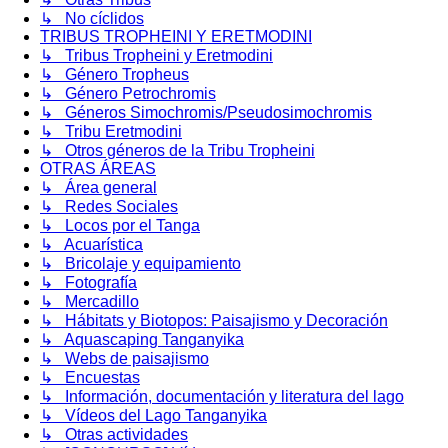
↳ No cíclidos
TRIBUS TROPHEINI Y ERETMODINI
↳ Tribus Tropheini y Eretmodini
↳ Género Tropheus
↳ Género Petrochromis
↳ Géneros Simochromis/Pseudosimochromis
↳ Tribu Eretmodini
↳ Otros géneros de la Tribu Tropheini
OTRAS ÁREAS
↳ Área general
↳ Redes Sociales
↳ Locos por el Tanga
↳ Acuarística
↳ Bricolaje y equipamiento
↳ Fotografía
↳ Mercadillo
↳ Hábitats y Biotopos: Paisajismo y Decoración
↳ Aquascaping Tanganyika
↳ Webs de paisajismo
↳ Encuestas
↳ Información, documentación y literatura del lago
↳ Vídeos del Lago Tanganyika
↳ Otras actividades