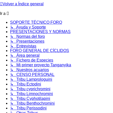
Volver a Índice general
Ir a
SOPORTE TÉCNICO FORO
↳ Ayuda y Soporte
PRESENTACIONES Y NORMAS
↳ Normas del foro
↳ Presentaciones
↳ Entrevistas
FORO GENERAL DE CÍCLIDOS
↳ Área general
↳ Fichero de Especies
↳ Mi primer proyecto Tanganyika
↳ Nuestros acuarios
↳ CENSO PERSONAL
↳ Tribu Lamprologuini
↳ Tribu Ectodini
↳ Tribu cyprichromini
↳ Tribu Limnochromini
↳ Tribu Cyphotilapini
↳ Tribu Benthochromini
↳ Tribu Perissodini
↳ Otras Tribus