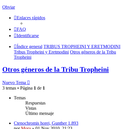
Obviar
Enlaces rápidos
FAQ
Identificarse
Índice general
TRIBUS TROPHEINI Y ERETMODINI
Tribus Tropheini y Eretmodini
Otros géneros de la Tribu
Tropheini
Otros géneros de la Tribu Tropheini
Nuevo Tema
3 temas • Página
1
de
1
Temas
Respuestas
Vistas
Último mensaje
Ctenochromis horei, Gunther 1.893
por
Mora
»
01 Nov 2010, 21:23