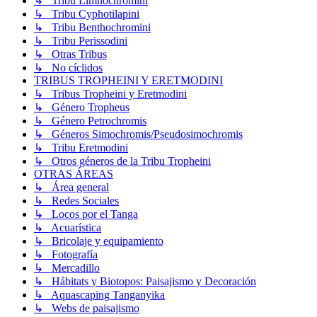
↳ Tribu Limnochromini
↳ Tribu Cyphotilapini
↳ Tribu Benthochromini
↳ Tribu Perissodini
↳ Otras Tribus
↳ No cíclidos
TRIBUS TROPHEINI Y ERETMODINI
↳ Tribus Tropheini y Eretmodini
↳ Género Tropheus
↳ Género Petrochromis
↳ Géneros Simochromis/Pseudosimochromis
↳ Tribu Eretmodini
↳ Otros géneros de la Tribu Tropheini
OTRAS ÁREAS
↳ Área general
↳ Redes Sociales
↳ Locos por el Tanga
↳ Acuarística
↳ Bricolaje y equipamiento
↳ Fotografía
↳ Mercadillo
↳ Hábitats y Biotopos: Paisajismo y Decoración
↳ Aquascaping Tanganyika
↳ Webs de paisajismo