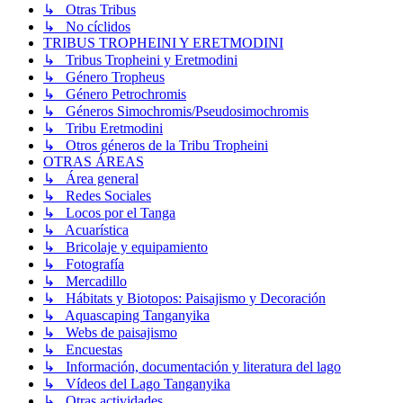
↳ Otras Tribus
↳ No cíclidos
TRIBUS TROPHEINI Y ERETMODINI
↳ Tribus Tropheini y Eretmodini
↳ Género Tropheus
↳ Género Petrochromis
↳ Géneros Simochromis/Pseudosimochromis
↳ Tribu Eretmodini
↳ Otros géneros de la Tribu Tropheini
OTRAS ÁREAS
↳ Área general
↳ Redes Sociales
↳ Locos por el Tanga
↳ Acuarística
↳ Bricolaje y equipamiento
↳ Fotografía
↳ Mercadillo
↳ Hábitats y Biotopos: Paisajismo y Decoración
↳ Aquascaping Tanganyika
↳ Webs de paisajismo
↳ Encuestas
↳ Información, documentación y literatura del lago
↳ Vídeos del Lago Tanganyika
↳ Otras actividades