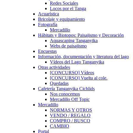
Redes Sociales
Locos por el Tanga
Acuarística
Bricolaje y equipamiento
Fotografía
Mercadillo
Hábitats y Biotopos: Paisajismo y Decoración
Aquascaping Tanganyika
Webs de paisajismo
Encuestas
Información, documentación y literatura del lago
Vídeos del Lago Tanganyika
Otras actividades
[CONCURSO] Vídeos
[CONCURSO] Vuelta al cole.
Quedadas
Cafetería Tanganyika Cichlids
Nos conocemos
Mercadillo Off Topic
Mercadillo
NORMAS Y OTROS
VENDO / REGALO
COMPRO / BUSCO
CAMBIO
Portal