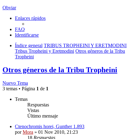
Obviar
Enlaces rápidos
FAQ
Identificarse
Índice general
TRIBUS TROPHEINI Y ERETMODINI
Tribus Tropheini y Eretmodini
Otros géneros de la Tribu
Tropheini
Otros géneros de la Tribu Tropheini
Nuevo Tema
3 temas • Página
1
de
1
Temas
Respuestas
Vistas
Último mensaje
Ctenochromis horei, Gunther 1.893
por
Mora
»
01 Nov 2010, 21:23
18
Respuestas