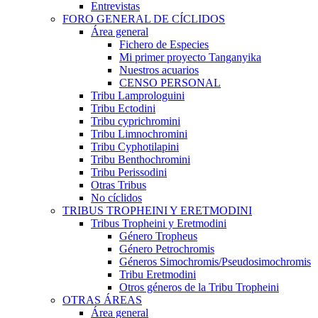
Entrevistas
FORO GENERAL DE CÍCLIDOS
Área general
Fichero de Especies
Mi primer proyecto Tanganyika
Nuestros acuarios
CENSO PERSONAL
Tribu Lamprologuini
Tribu Ectodini
Tribu cyprichromini
Tribu Limnochromini
Tribu Cyphotilapini
Tribu Benthochromini
Tribu Perissodini
Otras Tribus
No cíclidos
TRIBUS TROPHEINI Y ERETMODINI
Tribus Tropheini y Eretmodini
Género Tropheus
Género Petrochromis
Géneros Simochromis/Pseudosimochromis
Tribu Eretmodini
Otros géneros de la Tribu Tropheini
OTRAS ÁREAS
Área general