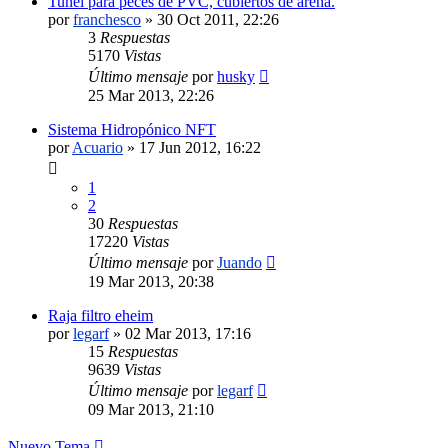
Tunel para peces de PVC, cubiertos de arena.
por
franchesco
»
30 Oct 2011, 22:26
3
Respuestas
5170
Vistas
Último mensaje
por
husky
25 Mar 2013, 22:26
Sistema Hidropónico NFT
por
Acuario
»
17 Jun 2012, 16:22
1
2
30
Respuestas
17220
Vistas
Último mensaje
por
Juando
19 Mar 2013, 20:38
Raja filtro eheim
por
legarf
»
02 Mar 2013, 17:16
15
Respuestas
9639
Vistas
Último mensaje
por
legarf
09 Mar 2013, 21:10
Nuevo Tema