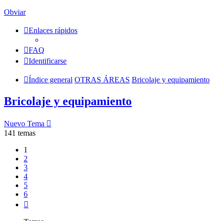
Obviar
Enlaces rápidos
FAQ
Identificarse
Índice general
OTRAS ÁREAS
Bricolaje y equipamiento
Bricolaje y equipamiento
Nuevo Tema
141 temas
1
2
3
4
5
6
Siguiente