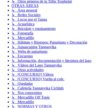
↳ Otros géneros de la Tribu Tropheini
OTRAS ÁREAS
↳ Área general
↳ Redes Sociales
↳ Locos por el Tanga
↳ Acuarística
↳ Bricolaje y equipamiento
↳ Fotografía
↳ Mercadillo
↳ Hábitats y Biotopos: Paisajismo y Decoración
↳ Aquascaping Tanganyika
↳ Webs de paisajismo
↳ Encuestas
↳ Información, documentación y literatura del lago
↳ Vídeos del Lago Tanganyika
↳ Otras actividades
↳ [CONCURSO] Vídeos
↳ [CONCURSO] Vuelta al cole.
↳ Quedadas
↳ Cafetería Tanganyika Cichlids
↳ Nos conocemos
↳ Mercadillo Off Topic
↳ Mercadillo
↳ NORMAS Y OTROS