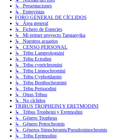
↳ Presentaciones
↳ Entrevistas
FORO GENERAL DE CÍCLIDOS
↳ Área general
↳ Fichero de Especies
↳ Mi primer proyecto Tanganyika
↳ Nuestros acuarios
↳ CENSO PERSONAL
↳ Tribu Lamprologuini
↳ Tribu Ectodini
↳ Tribu cyprichromini
↳ Tribu Limnochromini
↳ Tribu Cyphotilapini
↳ Tribu Benthochromini
↳ Tribu Perissodini
↳ Otras Tribus
↳ No cíclidos
TRIBUS TROPHEINI Y ERETMODINI
↳ Tribus Tropheini y Eretmodini
↳ Género Tropheus
↳ Género Petrochromis
↳ Géneros Simochromis/Pseudosimochromis
↳ Tribu Eretmodini