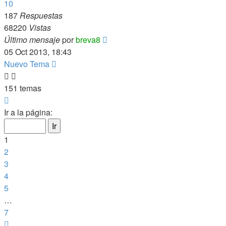
10
187
Respuestas
68220
Vistas
Último mensaje
por
breva8
05 Oct 2013, 18:43
Nuevo Tema
151 temas
Página
1
Ir a la página:
de
7
1
2
3
4
5
…
7
Siguiente