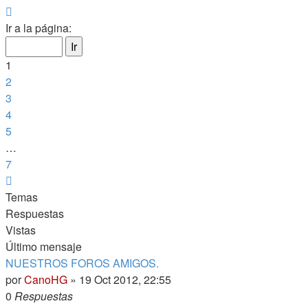
Página
1
Ir a la página:
de
7
1
2
3
4
5
…
7
Siguiente
Temas
Respuestas
Vistas
Último mensaje
NUESTROS FOROS AMIGOS.
por
CanoHG
»
19 Oct 2012, 22:55
0
Respuestas