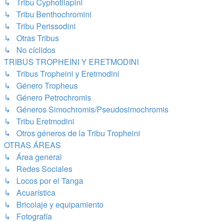
↳ Tribu Cyphotilapini
↳ Tribu Benthochromini
↳ Tribu Perissodini
↳ Otras Tribus
↳ No cíclidos
TRIBUS TROPHEINI Y ERETMODINI
↳ Tribus Tropheini y Eretmodini
↳ Género Tropheus
↳ Género Petrochromis
↳ Géneros Simochromis/Pseudosimochromis
↳ Tribu Eretmodini
↳ Otros géneros de la Tribu Tropheini
OTRAS ÁREAS
↳ Área general
↳ Redes Sociales
↳ Locos por el Tanga
↳ Acuarística
↳ Bricolaje y equipamiento
↳ Fotografía