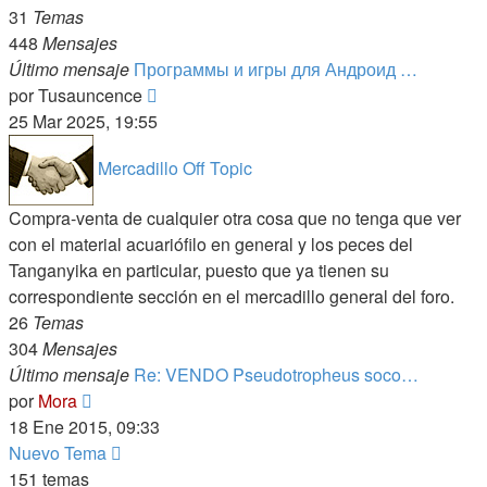
31
Temas
448
Mensajes
Último mensaje
Программы и игры для Андроид …
Ver
por
Tusauncence
último
25 Mar 2025, 19:55
mensaje
Mercadillo Off Topic
Compra-venta de cualquier otra cosa que no tenga que ver
con el material acuariófilo en general y los peces del
Tanganyika en particular, puesto que ya tienen su
correspondiente sección en el mercadillo general del foro.
26
Temas
304
Mensajes
Último mensaje
Re: VENDO Pseudotropheus soco…
Ver
por
Mora
último
18 Ene 2015, 09:33
mensaje
Nuevo Tema
151 temas