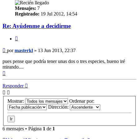
Mensajes:
7
Registrado:
19 Jul 2012, 14:54
Re: Ayúdenme a decidirme
Citar
Mensaje
por
masterkl
»
13 Jun 2013, 22:37
pues pense que podría tener unas dos o tres especies, bueno iré
mirando....
Arriba
Responder
Mostrar:
Ordenar por:
Dirección:
6 mensajes • Página
1
de
1