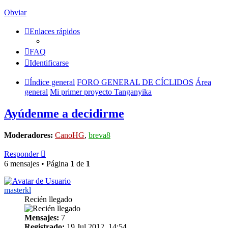
Obviar
Enlaces rápidos
FAQ
Identificarse
Índice general
FORO GENERAL DE CÍCLIDOS
Área
general
Mi primer proyecto Tanganyika
Ayúdenme a decidirme
Moderadores:
CanoHG
,
breva8
Responder
6 mensajes • Página
1
de
1
masterkl
Recién llegado
Mensajes:
7
Registrado:
19 Jul 2012, 14:54