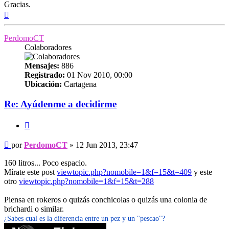
Gracias.
Arriba
PerdomoCT
Colaboradores
Mensajes:
886
Registrado:
01 Nov 2010, 00:00
Ubicación:
Cartagena
Re: Ayúdenme a decidirme
Citar
Mensaje
por
PerdomoCT
»
12 Jun 2013, 23:47
160 litros... Poco espacio.
Mírate este post
viewtopic.php?nomobile=1&f=15&t=409
y este
otro
viewtopic.php?nomobile=1&f=15&t=288
Piensa en rokeros o quizás conchicolas o quizás una colonia de
brichardi o similar.
¿Sabes cual es la diferencia entre un pez y un "pescao"?