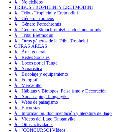
↳ No cíclidos
TRIBUS TROPHEINI Y ERETMODINI
↳ Tribus Tropheini y Eretmodini
↳ Género Tropheus
↳ Género Petrochromis
↳ Géneros Simochromis/Pseudosimochromis
↳ Tribu Eretmodini
↳ Otros géneros de la Tribu Tropheini
OTRAS ÁREAS
↳ Área general
↳ Redes Sociales
↳ Locos por el Tanga
↳ Acuarística
↳ Bricolaje y equipamiento
↳ Fotografía
↳ Mercadillo
↳ Hábitats y Biotopos: Paisajismo y Decoración
↳ Aquascaping Tanganyika
↳ Webs de paisajismo
↳ Encuestas
↳ Información, documentación y literatura del lago
↳ Vídeos del Lago Tanganyika
↳ Otras actividades
↳ [CONCURSO] Vídeos