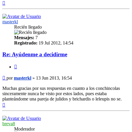
Arriba
masterkl
Recién llegado
Mensajes:
7
Registrado:
19 Jul 2012, 14:54
Re: Ayúdenme a decidirme
Citar
Mensaje
por
masterkl
»
13 Jun 2013, 16:54
Muchas gracias por sus respuestas en cuanto a los conchincolas
sinceramente nunca he visto por estos lados, pues estaba
planteándome una pareja de julidos y brichardis o leleupis no se.
Arriba
breva8
Moderador