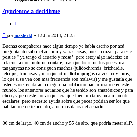
Ayúdenme a decidirme
Citar
Mensaje
por
masterkl
»
12 Jun 2013, 21:23
Buenas compañeros hace algún tiempo ya había escrito por acá
preguntando sobre el acuario y varias cosas, pues la rozan para este
post es " ya tengo el acuario y mesa", pero estoy algo indeciso en
relación a que biotopo montare, mas que todo por los peces acá
tanganycas no se consiguen muchos (julidochromis, brichardis,
leleupis, frontosas y uno que otro altolamprogus calvus muy raros,
lo que si se ven con mas frecuencia son malawis) y me gustaría que
ustedes me ayudaran a elegir una población para iniciarme en este
mundo, los anteriores acuarios que he tenido son amazónicos y para
cherrys, pero este nuevo quisiera que fuera un tanganica o uno de
escalares, pero necesito ayuda sobre que peces podrían ser los que
habitaran en este acuario, ahora los datos del acuario.
80 cm de largo, 40 cm de ancho y 55 de alto, que podría meter allí?.