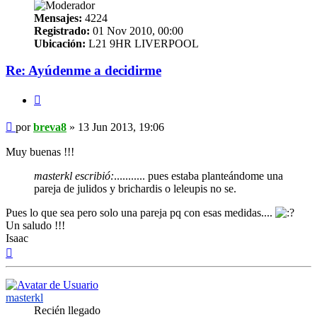
Mensajes:
4224
Registrado:
01 Nov 2010, 00:00
Ubicación:
L21 9HR LIVERPOOL
Re: Ayúdenme a decidirme
Citar
Mensaje
por
breva8
»
13 Jun 2013, 19:06
Muy buenas !!!
masterkl escribió:
........... pues estaba planteándome una
pareja de julidos y brichardis o leleupis no se.
Pues lo que sea pero solo una pareja pq con esas medidas....
Un saludo !!!
Isaac
Arriba
masterkl
Recién llegado