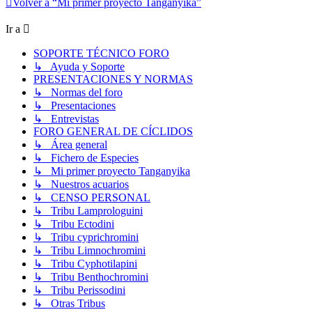
Volver a “Mi primer proyecto Tanganyika”
Ir a
SOPORTE TÉCNICO FORO
↳ Ayuda y Soporte
PRESENTACIONES Y NORMAS
↳ Normas del foro
↳ Presentaciones
↳ Entrevistas
FORO GENERAL DE CÍCLIDOS
↳ Área general
↳ Fichero de Especies
↳ Mi primer proyecto Tanganyika
↳ Nuestros acuarios
↳ CENSO PERSONAL
↳ Tribu Lamprologuini
↳ Tribu Ectodini
↳ Tribu cyprichromini
↳ Tribu Limnochromini
↳ Tribu Cyphotilapini
↳ Tribu Benthochromini
↳ Tribu Perissodini
↳ Otras Tribus