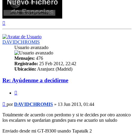
Arriba
DAVIDCHROMIS
Usuario avanzado
Mensajes:
476
Registrado:
25 Feb 2012, 22:42
Ubicación:
Aranjuez (Madrid)
Re: Ayúdenme a decidirme
Citar
Mensaje
por
DAVIDCHROMIS
»
13 Jun 2013, 01:44
Totalmente de acuerdo con perdomo y si te decides por otro azonico
los escalares se quedarian grandes para ese acuario un saludo
Enviado desde mi GT-I9300 usando Tapatalk 2