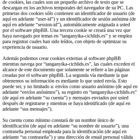
de cookies, las cuales son un pequeño archivo de texto que se
descargan en los archivos temporales del navegador de su PC. Las
primeras dos cookies sólo contienen un identificador de usuario (de
aquí en adelante “user-id”) y un identificador de sesión anónima (de
aquí en adelante “session-id”), automáticamente asignada a usted
por el software phpBB. Una tercera cookie se creará una vez que
haya navegado por temas en “tanganyika-cichlids.es” y se emplea
para registrar cuales han sido leídos, con objeto de optimizar su
experiencia de usuario.
Además podemos crear cookies externas al software phpBB
mientras navega por “tanganyika-cichlids.es”, las cuales exceden el
alcance de este documento que solamente se refiere a las páginas
creadas por el software phpBB. La segunda vía mediante la que
obtenemos su información es mediante lo que usted envía. Esto
puede ser, y no limitado a: envíos como usuario anónimo (de aquí en
adelante “envíos anónimos”), su registro en “tanganyika-cichlids.es”
(de aquí en adelante “su cuenta”) y mensajes enviados por usted
después de registrarse y mientras se haya identificado (de aquí en
adelante “sus mensajes”).
Su cuenta como mínimo constará de un nombre único de
identificación (de aquí en adelante “su nombre de usuario”), una
contraseña personal empleada para la identificación (de aquí en
adelante “su contraseña”) y una dirección de email personal válida