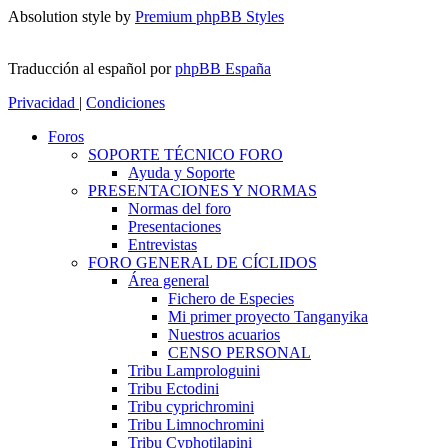
Absolution style by
Premium phpBB Styles
Traducción al español por
phpBB España
Privacidad
|
Condiciones
Foros
SOPORTE TÉCNICO FORO
Ayuda y Soporte
PRESENTACIONES Y NORMAS
Normas del foro
Presentaciones
Entrevistas
FORO GENERAL DE CÍCLIDOS
Área general
Fichero de Especies
Mi primer proyecto Tanganyika
Nuestros acuarios
CENSO PERSONAL
Tribu Lamprologuini
Tribu Ectodini
Tribu cyprichromini
Tribu Limnochromini
Tribu Cyphotilapini