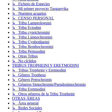
↳ Fichero de Especies
↳ Mi primer proyecto Tanganyika
↳ Nuestros acuarios
↳ CENSO PERSONAL
↳ Tribu Lamprologuini
↳ Tribu Ectodini
↳ Tribu cyprichromini
↳ Tribu Limnochromini
↳ Tribu Cyphotilapini
↳ Tribu Benthochromini
↳ Tribu Perissodini
↳ Otras Tribus
↳ No cíclidos
TRIBUS TROPHEINI Y ERETMODINI
↳ Tribus Tropheini y Eretmodini
↳ Género Tropheus
↳ Género Petrochromis
↳ Géneros Simochromis/Pseudosimochromis
↳ Tribu Eretmodini
↳ Otros géneros de la Tribu Tropheini
OTRAS ÁREAS
↳ Área general
↳ Redes Sociales