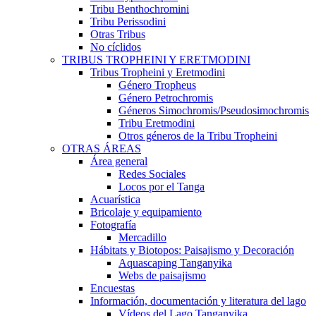
Tribu Benthochromini
Tribu Perissodini
Otras Tribus
No cíclidos
TRIBUS TROPHEINI Y ERETMODINI
Tribus Tropheini y Eretmodini
Género Tropheus
Género Petrochromis
Géneros Simochromis/Pseudosimochromis
Tribu Eretmodini
Otros géneros de la Tribu Tropheini
OTRAS ÁREAS
Área general
Redes Sociales
Locos por el Tanga
Acuarística
Bricolaje y equipamiento
Fotografía
Mercadillo
Hábitats y Biotopos: Paisajismo y Decoración
Aquascaping Tanganyika
Webs de paisajismo
Encuestas
Información, documentación y literatura del lago
Vídeos del Lago Tanganyika