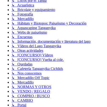
↳ Locos por el Tanga
↳ Acuarística
↳ Bricolaje y equipamiento
↳ Fotografía
↳ Mercadillo
↳ Hábitats y Biotopos: Paisajismo y Decoración
↳ Aquascaping Tanganyika
↳ Webs de paisajismo
↳ Encuestas
↳ Información, documentación y literatura del lago
↳ Vídeos del Lago Tanganyika
↳ Otras actividades
↳ [CONCURSO] Vídeos
↳ [CONCURSO] Vuelta al cole.
↳ Quedadas
↳ Cafetería Tanganyika Cichlids
↳ Nos conocemos
↳ Mercadillo Off Topic
↳ Mercadillo
↳ NORMAS Y OTROS
↳ VENDO / REGALO
↳ COMPRO / BUSCO
↳ CAMBIO
↳ Portal