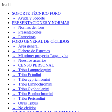
Ir a
SOPORTE TÉCNICO FORO
↳ Ayuda y Soporte
PRESENTACIONES Y NORMAS
↳ Normas del foro
↳ Presentaciones
↳ Entrevistas
FORO GENERAL DE CÍCLIDOS
↳ Área general
↳ Fichero de Especies
↳ Mi primer proyecto Tanganyika
↳ Nuestros acuarios
↳ CENSO PERSONAL
↳ Tribu Lamprologuini
↳ Tribu Ectodini
↳ Tribu cyprichromini
↳ Tribu Limnochromini
↳ Tribu Cyphotilapini
↳ Tribu Benthochromini
↳ Tribu Perissodini
↳ Otras Tribus
↳ No cíclidos