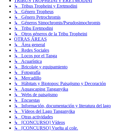
TRIBUS TROPHEINI Y ERETMODINI
↳ Tribus Tropheini y Eretmodini
↳ Género Tropheus
↳ Género Petrochromis
↳ Géneros Simochromis/Pseudosimochromis
↳ Tribu Eretmodini
↳ Otros géneros de la Tribu Tropheini
OTRAS ÁREAS
↳ Área general
↳ Redes Sociales
↳ Locos por el Tanga
↳ Acuarística
↳ Bricolaje y equipamiento
↳ Fotografía
↳ Mercadillo
↳ Hábitats y Biotopos: Paisajismo y Decoración
↳ Aquascaping Tanganyika
↳ Webs de paisajismo
↳ Encuestas
↳ Información, documentación y literatura del lago
↳ Vídeos del Lago Tanganyika
↳ Otras actividades
↳ [CONCURSO] Vídeos
↳ [CONCURSO] Vuelta al cole.