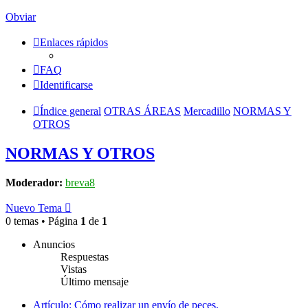
Obviar
Enlaces rápidos
FAQ
Identificarse
Índice general
OTRAS ÁREAS
Mercadillo
NORMAS Y
OTROS
NORMAS Y OTROS
Moderador:
breva8
Nuevo Tema
0 temas • Página
1
de
1
Anuncios
Respuestas
Vistas
Último mensaje
Artículo: Cómo realizar un envío de peces.