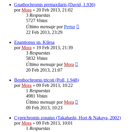
Gnathochromis permaxilaris (David, 1.936)
por
Mora
»
20 Feb 2013, 21:02
3
Respuestas
5727
Vistas
Último mensaje
por
Pertur
22 Feb 2013, 23:29
Enantiopus sp. Kilesa
por
Mora
»
19 Feb 2013, 21:39
3
Respuestas
5832
Vistas
Último mensaje
por
Mora
20 Feb 2013, 21:07
Benthochromis tricoti (Poll, 1.948)
por
Mora
»
09 Feb 2013, 10:22
1
Respuestas
4981
Vistas
Último mensaje
por
Mora
09 Feb 2013, 10:23
Cyprichromis zonatus (Takahashi, Hori & Nakaya, 2002)
por
Mora
»
09 Feb 2013, 10:01
1
Respuestas