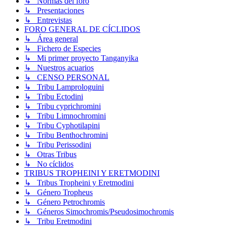
↳ Normas del foro
↳ Presentaciones
↳ Entrevistas
FORO GENERAL DE CÍCLIDOS
↳ Área general
↳ Fichero de Especies
↳ Mi primer proyecto Tanganyika
↳ Nuestros acuarios
↳ CENSO PERSONAL
↳ Tribu Lamprologuini
↳ Tribu Ectodini
↳ Tribu cyprichromini
↳ Tribu Limnochromini
↳ Tribu Cyphotilapini
↳ Tribu Benthochromini
↳ Tribu Perissodini
↳ Otras Tribus
↳ No cíclidos
TRIBUS TROPHEINI Y ERETMODINI
↳ Tribus Tropheini y Eretmodini
↳ Género Tropheus
↳ Género Petrochromis
↳ Géneros Simochromis/Pseudosimochromis
↳ Tribu Eretmodini