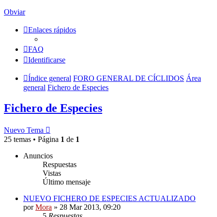
Obviar
Enlaces rápidos
FAQ
Identificarse
Índice general
FORO GENERAL DE CÍCLIDOS
Área
general
Fichero de Especies
Fichero de Especies
Nuevo Tema
25 temas • Página
1
de
1
Anuncios
Respuestas
Vistas
Último mensaje
NUEVO FICHERO DE ESPECIES ACTUALIZADO
por
Mora
»
28 Mar 2013, 09:20
5
Respuestas