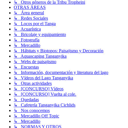
↳ Otros géneros de la Tribu Tropheini
OTRAS ÁREAS
↳ Área general
↳ Redes Sociales
↳ Locos por el Tanga
↳ Acuarística
↳ Bricolaje y equipamiento
↳ Fotografía
↳ Mercadillo
↳ Hábitats y Biotopos: Paisajismo y Decoración
↳ Aquascaping Tanganyika
↳ Webs de paisajismo
↳ Encuestas
↳ Información, documentación y literatura del lago
↳ Vídeos del Lago Tanganyika
↳ Otras actividades
↳ [CONCURSO] Vídeos
↳ [CONCURSO] Vuelta al cole.
↳ Quedadas
↳ Cafetería Tanganyika Cichlids
↳ Nos conocemos
↳ Mercadillo Off Topic
↳ Mercadillo
↳ NORMAS Y OTROS