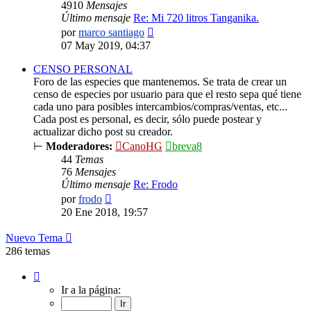
4910
Mensajes
Último mensaje
Re: Mi 720 litros Tanganika.
Ver
por
marco santiago
último
07 May 2019, 04:37
mensaje
CENSO PERSONAL
Foro de las especies que mantenemos. Se trata de crear un
censo de especies por usuario para que el resto sepa qué tiene
cada uno para posibles intercambios/compras/ventas, etc...
Cada post es personal, es decir, sólo puede postear y
actualizar dicho post su creador.
⊢
Moderadores:
CanoHG
breva8
44
Temas
76
Mensajes
Último mensaje
Re: Frodo
Ver
por
frodo
último
20 Ene 2018, 19:57
mensaje
Nuevo Tema
286 temas
Página
1
Ir a la página:
de