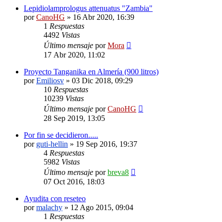
Lepidiolamprologus attenuatus "Zambia"
por
CanoHG
»
16 Abr 2020, 16:39
1
Respuestas
4492
Vistas
Último mensaje
por
Mora
17 Abr 2020, 11:02
Proyecto Tanganika en Almería (900 litros)
por
Emiliosv
»
03 Dic 2018, 09:29
10
Respuestas
10239
Vistas
Último mensaje
por
CanoHG
28 Sep 2019, 13:05
Por fin se decidieron.....
por
guti-hellin
»
19 Sep 2016, 19:37
4
Respuestas
5982
Vistas
Último mensaje
por
breva8
07 Oct 2016, 18:03
Ayudita con reseteo
por
malachy
»
12 Ago 2015, 09:04
1
Respuestas