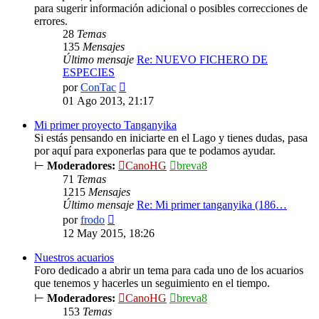
para sugerir información adicional o posibles correcciones de
errores.
28
Temas
135
Mensajes
Último mensaje
Re: NUEVO FICHERO DE
ESPECIES
Ver
por
ConTac
último
01 Ago 2013, 21:17
mensaje
Mi primer proyecto Tanganyika
Si estás pensando en iniciarte en el Lago y tienes dudas, pasa
por aquí para exponerlas para que te podamos ayudar.
⊢
Moderadores:
CanoHG
breva8
71
Temas
1215
Mensajes
Último mensaje
Re: Mi primer tanganyika (186…
Ver
por
frodo
último
12 May 2015, 18:26
mensaje
Nuestros acuarios
Foro dedicado a abrir un tema para cada uno de los acuarios
que tenemos y hacerles un seguimiento en el tiempo.
⊢
Moderadores:
CanoHG
breva8
153
Temas