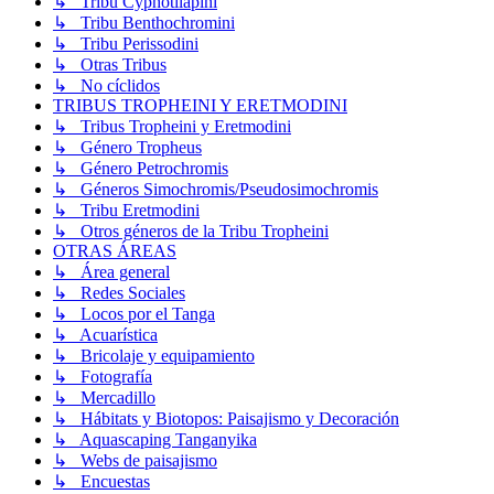
↳ Tribu Cyphotilapini
↳ Tribu Benthochromini
↳ Tribu Perissodini
↳ Otras Tribus
↳ No cíclidos
TRIBUS TROPHEINI Y ERETMODINI
↳ Tribus Tropheini y Eretmodini
↳ Género Tropheus
↳ Género Petrochromis
↳ Géneros Simochromis/Pseudosimochromis
↳ Tribu Eretmodini
↳ Otros géneros de la Tribu Tropheini
OTRAS ÁREAS
↳ Área general
↳ Redes Sociales
↳ Locos por el Tanga
↳ Acuarística
↳ Bricolaje y equipamiento
↳ Fotografía
↳ Mercadillo
↳ Hábitats y Biotopos: Paisajismo y Decoración
↳ Aquascaping Tanganyika
↳ Webs de paisajismo
↳ Encuestas