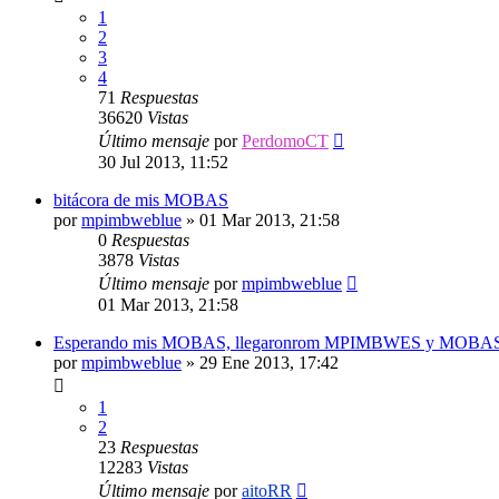
1
2
3
4
71
Respuestas
36620
Vistas
Último mensaje
por
PerdomoCT
30 Jul 2013, 11:52
bitácora de mis MOBAS
por
mpimbweblue
»
01 Mar 2013, 21:58
0
Respuestas
3878
Vistas
Último mensaje
por
mpimbweblue
01 Mar 2013, 21:58
Esperando mis MOBAS, llegaronrom MPIMBWES y MOBA
por
mpimbweblue
»
29 Ene 2013, 17:42
1
2
23
Respuestas
12283
Vistas
Último mensaje
por
aitoRR