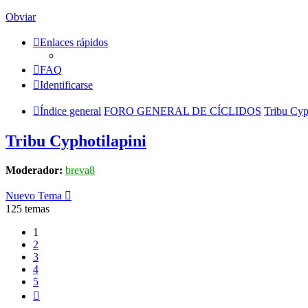
Obviar
Enlaces rápidos
FAQ
Identificarse
Índice general
FORO GENERAL DE CÍCLIDOS
Tribu Cyp
Tribu Cyphotilapini
Moderador:
breva8
Nuevo Tema
125 temas
1
2
3
4
5
Siguiente