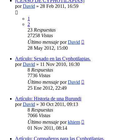
[CENSO DE CYPHOTILAPIAS]
por
David
»
28 Feb 2011, 16:59
1
2
23
Respuestas
27258
Vistas
Último mensaje
por
David
28 May 2012, 15:00
Artículo: Sexado en las Cyphotilapias.
por
David
»
11 Nov 2010, 16:30
8
Respuestas
7736
Vistas
Último mensaje
por
David
25 Ene 2012, 22:49
Artículo: Historia de una Burundi
por
David
»
30 Oct 2011, 09:13
8
Respuestas
7066
Vistas
Último mensaje
por
khiem
01 Nov 2011, 08:14
Artículo: Compañeros para las Cyphotilapias.