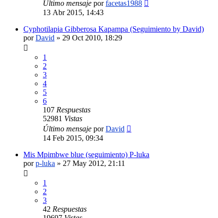
Último mensaje
por
facetas1988
13 Abr 2015, 14:43
Cyphotilapia Gibberosa Kapampa (Seguimiento by David)
por
David
»
29 Oct 2010, 18:29
1
2
3
4
5
6
107
Respuestas
52981
Vistas
Último mensaje
por
David
14 Feb 2015, 09:34
Mis Mpimbwe blue (seguimiento) P-luka
por
p-luka
»
27 May 2012, 21:11
1
2
3
42
Respuestas
19697
Vistas