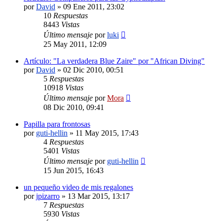
por
David
»
09 Ene 2011, 23:02
10
Respuestas
8443
Vistas
Último mensaje
por
luki
25 May 2011, 12:09
Artículo: "La verdadera Blue Zaire" por "African Diving"
por
David
»
02 Dic 2010, 00:51
5
Respuestas
10918
Vistas
Último mensaje
por
Mora
08 Dic 2010, 09:41
Papilla para frontosas
por
guti-hellin
»
11 May 2015, 17:43
4
Respuestas
5401
Vistas
Último mensaje
por
guti-hellin
15 Jun 2015, 16:43
un pequeño video de mis regalones
por
jpizarro
»
13 Mar 2015, 13:17
7
Respuestas
5930
Vistas