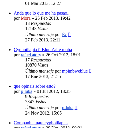
01 Mar 2013, 12:27
Anda que lo que me ha pasao...
por
Mora
»
25 Feb 2013, 19:42
18
Respuestas
12148
Vistas
Último mensaje
por
Éc
27 Feb 2013, 22:11
Cyphotilapia f. Blue Zaire moba
por
rafael atory
»
26 Oct 2012, 18:01
17
Respuestas
10870
Vistas
Último mensaje
por
mpimbweblue
17 Ene 2013, 21:55
que opinais sobre esto?
por
p-luka
»
01 Jul 2012, 13:35
9
Respuestas
7347
Vistas
Último mensaje
por
p-luka
24 Nov 2012, 15:05
Companhia para cyphotilapias
por
rafael atory
»
20 Nov 2012, 00:21