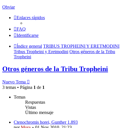
Obviar
Enlaces rápidos
FAQ
Identificarse
Índice general
TRIBUS TROPHEINI Y ERETMODINI
Tribus Tropheini y Eretmodini
Otros géneros de la Tribu
Tropheini
Otros géneros de la Tribu Tropheini
Nuevo Tema
3 temas • Página
1
de
1
Temas
Respuestas
Vistas
Último mensaje
Ctenochromis horei, Gunther 1.893
por
Mora
»
01 Nov 2010, 21:23