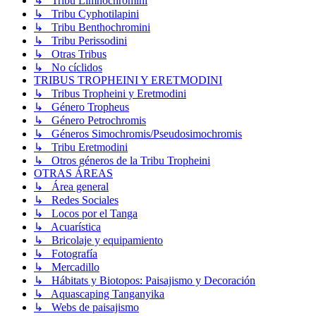
↳ Tribu Limnochromini
↳ Tribu Cyphotilapini
↳ Tribu Benthochromini
↳ Tribu Perissodini
↳ Otras Tribus
↳ No cíclidos
TRIBUS TROPHEINI Y ERETMODINI
↳ Tribus Tropheini y Eretmodini
↳ Género Tropheus
↳ Género Petrochromis
↳ Géneros Simochromis/Pseudosimochromis
↳ Tribu Eretmodini
↳ Otros géneros de la Tribu Tropheini
OTRAS ÁREAS
↳ Área general
↳ Redes Sociales
↳ Locos por el Tanga
↳ Acuarística
↳ Bricolaje y equipamiento
↳ Fotografía
↳ Mercadillo
↳ Hábitats y Biotopos: Paisajismo y Decoración
↳ Aquascaping Tanganyika
↳ Webs de paisajismo