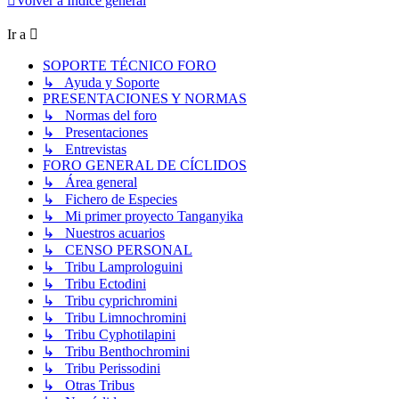
Volver a Índice general
Ir a
SOPORTE TÉCNICO FORO
↳ Ayuda y Soporte
PRESENTACIONES Y NORMAS
↳ Normas del foro
↳ Presentaciones
↳ Entrevistas
FORO GENERAL DE CÍCLIDOS
↳ Área general
↳ Fichero de Especies
↳ Mi primer proyecto Tanganyika
↳ Nuestros acuarios
↳ CENSO PERSONAL
↳ Tribu Lamprologuini
↳ Tribu Ectodini
↳ Tribu cyprichromini
↳ Tribu Limnochromini
↳ Tribu Cyphotilapini
↳ Tribu Benthochromini
↳ Tribu Perissodini
↳ Otras Tribus