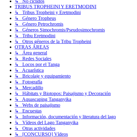
↳ No cíclidos
TRIBUS TROPHEINI Y ERETMODINI
↳ Tribus Tropheini y Eretmodini
↳ Género Tropheus
↳ Género Petrochromis
↳ Géneros Simochromis/Pseudosimochromis
↳ Tribu Eretmodini
↳ Otros géneros de la Tribu Tropheini
OTRAS ÁREAS
↳ Área general
↳ Redes Sociales
↳ Locos por el Tanga
↳ Acuarística
↳ Bricolaje y equipamiento
↳ Fotografía
↳ Mercadillo
↳ Hábitats y Biotopos: Paisajismo y Decoración
↳ Aquascaping Tanganyika
↳ Webs de paisajismo
↳ Encuestas
↳ Información, documentación y literatura del lago
↳ Vídeos del Lago Tanganyika
↳ Otras actividades
↳ [CONCURSO] Vídeos