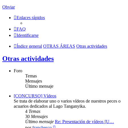
Obviar
Enlaces rápidos
FAQ
Identificarse
Índice general
OTRAS ÁREAS
Otras actividades
Otras actividades
Foro
Temas
Mensajes
Último mensaje
[CONCURSO] Vídeos
Se trata de elaborar uno o varios vídeos de nuestros peces o
acuarios dedicados al Lago Tanganyika.
4
Temas
30
Mensajes
Último mensaje
Re: Presentación de vídeos [U…
Ver
por
franchesco