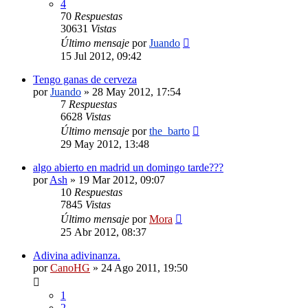
4
70
Respuestas
30631
Vistas
Último mensaje
por
Juando
15 Jul 2012, 09:42
Tengo ganas de cerveza
por
Juando
»
28 May 2012, 17:54
7
Respuestas
6628
Vistas
Último mensaje
por
the_barto
29 May 2012, 13:48
algo abierto en madrid un domingo tarde???
por
Ash
»
19 Mar 2012, 09:07
10
Respuestas
7845
Vistas
Último mensaje
por
Mora
25 Abr 2012, 08:37
Adivina adivinanza.
por
CanoHG
»
24 Ago 2011, 19:50
1
2