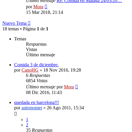
Último mensaje
Re: Comida en Málaga 24/03/20…
Ver
por
Mora
último
15 Mar 2018, 21:14
mensaje
Nuevo Tema
18 temas • Página
1
de
1
Temas
Respuestas
Vistas
Último mensaje
Comida 3 de diciembre.
por
CanoHG
»
18 Nov 2016, 19:28
6
Respuestas
6854
Vistas
Último mensaje
por
Mora
08 Dic 2016, 11:43
quedada en barcelona!!!
por
astronomer
»
26 Ago 2011, 15:34
1
2
35
Respuestas