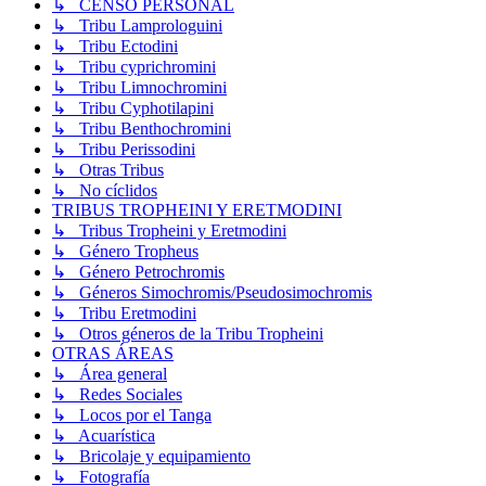
↳ CENSO PERSONAL
↳ Tribu Lamprologuini
↳ Tribu Ectodini
↳ Tribu cyprichromini
↳ Tribu Limnochromini
↳ Tribu Cyphotilapini
↳ Tribu Benthochromini
↳ Tribu Perissodini
↳ Otras Tribus
↳ No cíclidos
TRIBUS TROPHEINI Y ERETMODINI
↳ Tribus Tropheini y Eretmodini
↳ Género Tropheus
↳ Género Petrochromis
↳ Géneros Simochromis/Pseudosimochromis
↳ Tribu Eretmodini
↳ Otros géneros de la Tribu Tropheini
OTRAS ÁREAS
↳ Área general
↳ Redes Sociales
↳ Locos por el Tanga
↳ Acuarística
↳ Bricolaje y equipamiento
↳ Fotografía