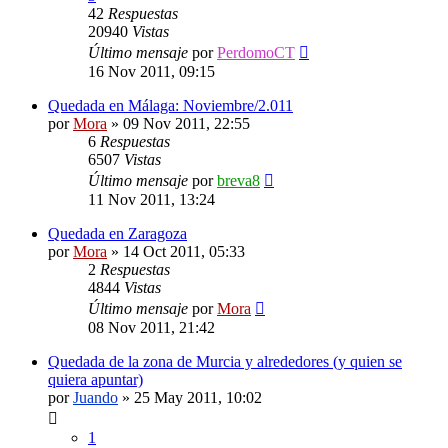
42
Respuestas
20940
Vistas
Último mensaje
por
PerdomoCT
16 Nov 2011, 09:15
Quedada en Málaga: Noviembre/2.011
por
Mora
»
09 Nov 2011, 22:55
6
Respuestas
6507
Vistas
Último mensaje
por
breva8
11 Nov 2011, 13:24
Quedada en Zaragoza
por
Mora
»
14 Oct 2011, 05:33
2
Respuestas
4844
Vistas
Último mensaje
por
Mora
08 Nov 2011, 21:42
Quedada de la zona de Murcia y alrededores (y quien se
quiera apuntar)
por
Juando
»
25 May 2011, 10:02
1