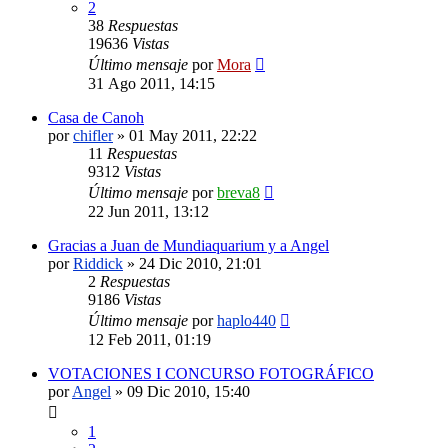
2
38
Respuestas
19636
Vistas
Último mensaje
por
Mora
31 Ago 2011, 14:15
Casa de Canoh
por
chifler
»
01 May 2011, 22:22
11
Respuestas
9312
Vistas
Último mensaje
por
breva8
22 Jun 2011, 13:12
Gracias a Juan de Mundiaquarium y a Angel
por
Riddick
»
24 Dic 2010, 21:01
2
Respuestas
9186
Vistas
Último mensaje
por
haplo440
12 Feb 2011, 01:19
VOTACIONES I CONCURSO FOTOGRÁFICO
por
Angel
»
09 Dic 2010, 15:40
1