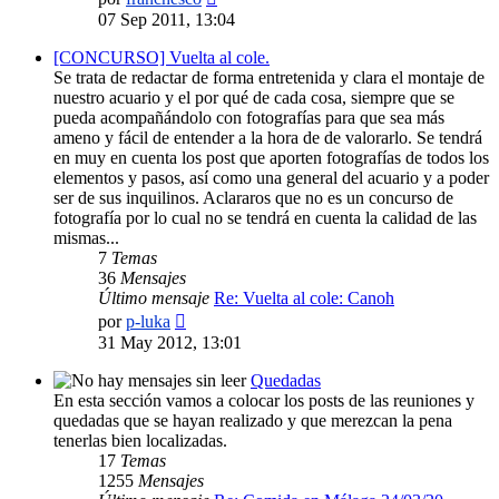
último
07 Sep 2011, 13:04
mensaje
[CONCURSO] Vuelta al cole.
Se trata de redactar de forma entretenida y clara el montaje de
nuestro acuario y el por qué de cada cosa, siempre que se
pueda acompañándolo con fotografías para que sea más
ameno y fácil de entender a la hora de de valorarlo. Se tendrá
en muy en cuenta los post que aporten fotografías de todos los
elementos y pasos, así como una general del acuario y a poder
ser de sus inquilinos. Aclararos que no es un concurso de
fotografía por lo cual no se tendrá en cuenta la calidad de las
mismas...
7
Temas
36
Mensajes
Último mensaje
Re: Vuelta al cole: Canoh
Ver
por
p-luka
último
31 May 2012, 13:01
mensaje
Quedadas
En esta sección vamos a colocar los posts de las reuniones y
quedadas que se hayan realizado y que merezcan la pena
tenerlas bien localizadas.
17
Temas
1255
Mensajes