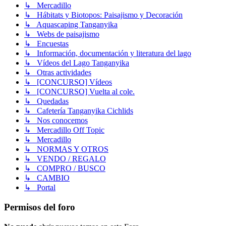
↳ Mercadillo
↳ Hábitats y Biotopos: Paisajismo y Decoración
↳ Aquascaping Tanganyika
↳ Webs de paisajismo
↳ Encuestas
↳ Información, documentación y literatura del lago
↳ Vídeos del Lago Tanganyika
↳ Otras actividades
↳ [CONCURSO] Vídeos
↳ [CONCURSO] Vuelta al cole.
↳ Quedadas
↳ Cafetería Tanganyika Cichlids
↳ Nos conocemos
↳ Mercadillo Off Topic
↳ Mercadillo
↳ NORMAS Y OTROS
↳ VENDO / REGALO
↳ COMPRO / BUSCO
↳ CAMBIO
↳ Portal
Permisos del foro