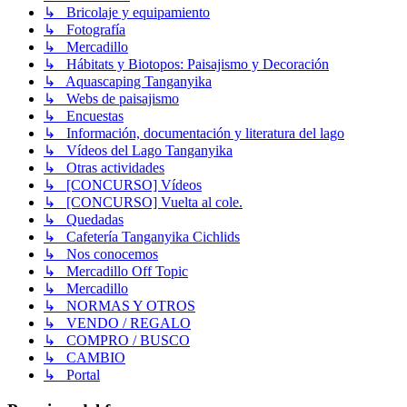
↳ Bricolaje y equipamiento
↳ Fotografía
↳ Mercadillo
↳ Hábitats y Biotopos: Paisajismo y Decoración
↳ Aquascaping Tanganyika
↳ Webs de paisajismo
↳ Encuestas
↳ Información, documentación y literatura del lago
↳ Vídeos del Lago Tanganyika
↳ Otras actividades
↳ [CONCURSO] Vídeos
↳ [CONCURSO] Vuelta al cole.
↳ Quedadas
↳ Cafetería Tanganyika Cichlids
↳ Nos conocemos
↳ Mercadillo Off Topic
↳ Mercadillo
↳ NORMAS Y OTROS
↳ VENDO / REGALO
↳ COMPRO / BUSCO
↳ CAMBIO
↳ Portal