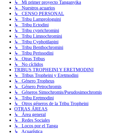
↳ Mi primer proyecto Tanganyika
↳ Nuestros acuarios
↳ CENSO PERSONAL
↳ Tribu Lamprologuini
↳ Tribu Ectodini
↳ Tribu cyprichromini
↳ Tribu Limnochromini
↳ Tribu Cyphotilapini
↳ Tribu Benthochromini
↳ Tribu Perissodini
↳ Otras Tribus
↳ No cíclidos
TRIBUS TROPHEINI Y ERETMODINI
↳ Tribus Tropheini y Eretmodini
↳ Género Tropheus
↳ Género Petrochromis
↳ Géneros Simochromis/Pseudosimochromis
↳ Tribu Eretmodini
↳ Otros géneros de la Tribu Tropheini
OTRAS ÁREAS
↳ Área general
↳ Redes Sociales
↳ Locos por el Tanga
↳ Acuarística