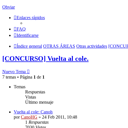
Obviar
Enlaces rápidos
FAQ
Identificarse
Índice general
OTRAS ÁREAS
Otras actividades
[CONCURSO
[CONCURSO] Vuelta al cole.
Nuevo Tema
7 temas • Página
1
de
1
Temas
Respuestas
Vistas
Último mensaje
Vuelta al cole: Canoh
por
CanoHG
»
24 Feb 2011, 10:48
1
Respuestas
7030
Vistas