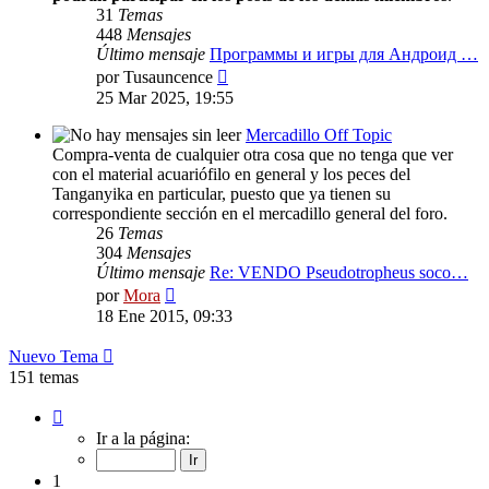
31
Temas
448
Mensajes
Último mensaje
Программы и игры для Андроид …
Ver
por
Tusauncence
último
25 Mar 2025, 19:55
mensaje
Mercadillo Off Topic
Compra-venta de cualquier otra cosa que no tenga que ver
con el material acuariófilo en general y los peces del
Tanganyika en particular, puesto que ya tienen su
correspondiente sección en el mercadillo general del foro.
26
Temas
304
Mensajes
Último mensaje
Re: VENDO Pseudotropheus soco…
Ver
por
Mora
último
18 Ene 2015, 09:33
mensaje
Nuevo Tema
151 temas
Página
1
Ir a la página:
de
7
1