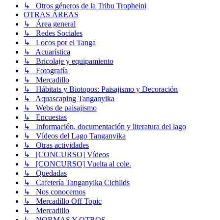
↳ Otros géneros de la Tribu Tropheini
OTRAS ÁREAS
↳ Área general
↳ Redes Sociales
↳ Locos por el Tanga
↳ Acuarística
↳ Bricolaje y equipamiento
↳ Fotografía
↳ Mercadillo
↳ Hábitats y Biotopos: Paisajismo y Decoración
↳ Aquascaping Tanganyika
↳ Webs de paisajismo
↳ Encuestas
↳ Información, documentación y literatura del lago
↳ Vídeos del Lago Tanganyika
↳ Otras actividades
↳ [CONCURSO] Vídeos
↳ [CONCURSO] Vuelta al cole.
↳ Quedadas
↳ Cafetería Tanganyika Cichlids
↳ Nos conocemos
↳ Mercadillo Off Topic
↳ Mercadillo
↳ NORMAS Y OTROS