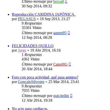
Último mensaje
por
breva8
30 Sep 2014, 09:32
Reproducción CARIDINA JAPÓNICA.
por
PEGASUS
»
19 Sep 2013, 21:27
9
Respuestas
35301
Vistas
Último mensaje
por
aamm95
12 Sep 2014, 08:28
FELICIDADES QUILLO
por
Jorge
»
19 Abr 2014, 16:16
1
Respuestas
4361
Vistas
Último mensaje
por
CanoHG
20 Abr 2014, 18:44
Foro con poca actividad, qué pasa amigos?
por
GoncaloSilvestre
»
25 Mar 2014, 23:41
9
Respuestas
7055
Vistas
Último mensaje
por
guti-hellin
12 Abr 2014, 19:18
No acto para cardiacos.