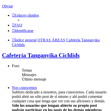
Obviar
Enlaces rápidos
FAQ
Identificarse
Índice general
OTRAS ÁREAS
Cafetería Tanganyika
Cichlids
Cafetería Tanganyika Cichlids
Foro
Temas
Mensajes
Último mensaje
Nos conocemos
Subforo dedicado a nosotros, para conocernos. Cada usuario
podrá abrir un sólo post de sí mismo y ahí podrá comentar
cualquier cosa que tenga que ver con sus aficiones y demás.
Sólo los usuarios que tengan abierto su propio post
podrán participar en los posts de los demás miembros
.