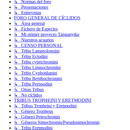
↳ Normas del foro
↳ Presentaciones
↳ Entrevistas
FORO GENERAL DE CÍCLIDOS
↳ Área general
↳ Fichero de Especies
↳ Mi primer proyecto Tanganyika
↳ Nuestros acuarios
↳ CENSO PERSONAL
↳ Tribu Lamprologuini
↳ Tribu Ectodini
↳ Tribu cyprichromini
↳ Tribu Limnochromini
↳ Tribu Cyphotilapini
↳ Tribu Benthochromini
↳ Tribu Perissodini
↳ Otras Tribus
↳ No cíclidos
TRIBUS TROPHEINI Y ERETMODINI
↳ Tribus Tropheini y Eretmodini
↳ Género Tropheus
↳ Género Petrochromis
↳ Géneros Simochromis/Pseudosimochromis
↳ Tribu Eretmodini