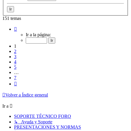
151 temas
Página
1
Ir a la página:
de
7
1
2
3
4
5
…
7
Siguiente
Volver a Índice general
Ir a
SOPORTE TÉCNICO FORO
↳ Ayuda y Soporte
PRESENTACIONES Y NORMAS