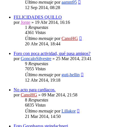
Último mensaje
por
aamm95
12 Sep 2014, 08:28
FELICIDADES QUILLO
por
Jorge
»
19 Abr 2014, 16:16
1
Respuestas
4361
Vistas
Último mensaje
por
CanoHG
20 Abr 2014, 18:44
Foro con poca actividad, qué pasa amigos?
por
GoncaloSilvestre
»
25 Mar 2014, 23:41
9
Respuestas
7055
Vistas
Último mensaje
por
guti-hellin
12 Abr 2014, 19:18
No acto para cardiacos.
por
CanoHG
»
09 Mar 2014, 21:58
8
Respuestas
6835
Vistas
Último mensaje
por
Lillakor
21 Mar 2014, 14:50
Foto Geophagus steindachneri