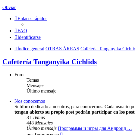
Obviar
Enlaces rápidos
FAQ
Identificarse
Índice general
OTRAS ÁREAS
Cafetería Tanganyika Cichli
Cafetería Tanganyika Cichlids
Foro
Temas
Mensajes
Último mensaje
Nos conocemos
Subforo dedicado a nosotros, para conocernos. Cada usuario po
tengan abierto su propio post podrán participar en los pos
31
Temas
448
Mensajes
Último mensaje
Программы и игры для Андроид …
Ver
por
Tusauncence