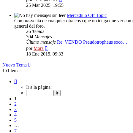
último
25 Mar 2025, 19:55
mensaje
Mercadillo Off Topic
Compra-venta de cualquier otra cosa que no tenga que ver con el
general del foro.
26
Temas
304
Mensajes
Último mensaje
Re: VENDO Pseudotropheus soco…
Ver
por
Mora
último
18 Ene 2015, 09:33
mensaje
Nuevo Tema
151 temas
Página
1
Ir a la página:
de
7
1
2
3
4
5
…
7