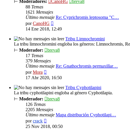
⊢
Moderadores:
CanoHG
breva8
88
Temas
1621
Mensajes
Último mensaje
Re: Cyprichromis leptosoma "C…
Ver
por
CanoHG
último
14 Ene 2018, 12:49
mensaje
Tribu Limnochromini
La tribu limnochromini engloba los géneros: Limnochromis, R
⊢
Moderador:
breva8
17
Temas
379
Mensajes
Último mensaje
Re: Gnathochromis permaxillar…
Ver
por
Mora
último
17 Abr 2020, 16:50
mensaje
Tribu Cyphotilapini
La tribu cyphotilapini engloba al género Cyphotilapia.
⊢
Moderador:
breva8
126
Temas
2205
Mensajes
Último mensaje
Mapa distribución Cyphotilapi…
Ver
por
crack
último
25 Nov 2018, 00:50