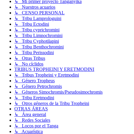
↳ Mi primer proyecto Tanganyika
↳ Nuestros acuarios
↳ CENSO PERSONAL
↳ Tribu Lamprologuini
↳ Tribu Ectodini
↳ Tribu cyprichromini
↳ Tribu Limnochromini
↳ Tribu Cyphotilapini
↳ Tribu Benthochromini
↳ Tribu Perissodini
↳ Otras Tribus
↳ No cíclidos
TRIBUS TROPHEINI Y ERETMODINI
↳ Tribus Tropheini y Eretmodini
↳ Género Tropheus
↳ Género Petrochromis
↳ Géneros Simochromis/Pseudosimochromis
↳ Tribu Eretmodini
↳ Otros géneros de la Tribu Tropheini
OTRAS ÁREAS
↳ Área general
↳ Redes Sociales
↳ Locos por el Tanga
↳ Acuarística