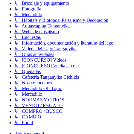
↳ Bricolaje y equipamiento
↳ Fotografía
↳ Mercadillo
↳ Hábitats y Biotopos: Paisajismo y Decoración
↳ Aquascaping Tanganyika
↳ Webs de paisajismo
↳ Encuestas
↳ Información, documentación y literatura del lago
↳ Vídeos del Lago Tanganyika
↳ Otras actividades
↳ [CONCURSO] Vídeos
↳ [CONCURSO] Vuelta al cole.
↳ Quedadas
↳ Cafetería Tanganyika Cichlids
↳ Nos conocemos
↳ Mercadillo Off Topic
↳ Mercadillo
↳ NORMAS Y OTROS
↳ VENDO / REGALO
↳ COMPRO / BUSCO
↳ CAMBIO
↳ Portal
Índice general