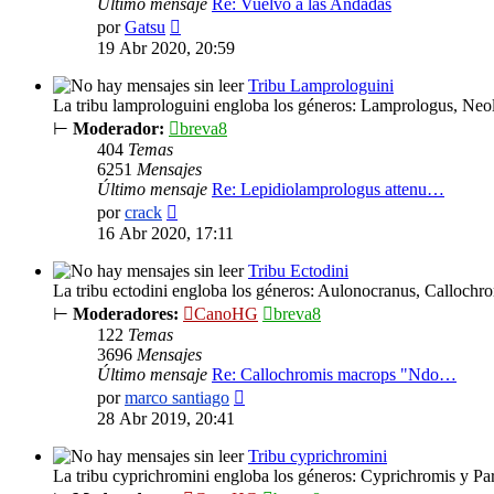
Último mensaje
Re: Vuelvo a las Andadas
Ver
por
Gatsu
último
19 Abr 2020, 20:59
mensaje
Tribu Lamprologuini
La tribu lamprologuini engloba los géneros: Lamprologus, Neo
⊢
Moderador:
breva8
404
Temas
6251
Mensajes
Último mensaje
Re: Lepidiolamprologus attenu…
Ver
por
crack
último
16 Abr 2020, 17:11
mensaje
Tribu Ectodini
La tribu ectodini engloba los géneros: Aulonocranus, Calloch
⊢
Moderadores:
CanoHG
breva8
122
Temas
3696
Mensajes
Último mensaje
Re: Callochromis macrops "Ndo…
Ver
por
marco santiago
último
28 Abr 2019, 20:41
mensaje
Tribu cyprichromini
La tribu cyprichromini engloba los géneros: Cyprichromis y Pa