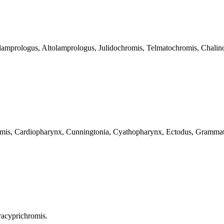
lamprologus, Altolamprologus, Julidochromis, Telmatochromis, Chalin
romis, Cardiopharynx, Cunningtonia, Cyathopharynx, Ectodus, Grammato
racyprichromis.