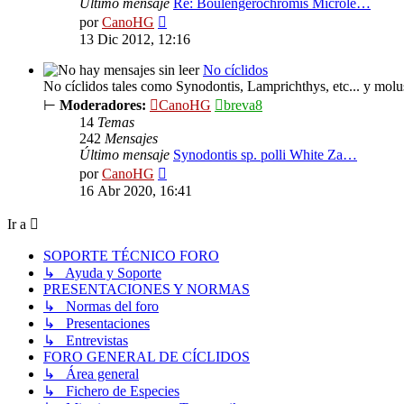
Último mensaje
Re: Boulengerochromis Microle…
Ver
por
CanoHG
último
13 Dic 2012, 12:16
mensaje
No cíclidos
No cíclidos tales como Synodontis, Lamprichthys, etc... y molu
⊢
Moderadores:
CanoHG
breva8
14
Temas
242
Mensajes
Último mensaje
Synodontis sp. polli White Za…
Ver
por
CanoHG
último
16 Abr 2020, 16:41
mensaje
Ir a
SOPORTE TÉCNICO FORO
↳ Ayuda y Soporte
PRESENTACIONES Y NORMAS
↳ Normas del foro
↳ Presentaciones
↳ Entrevistas
FORO GENERAL DE CÍCLIDOS
↳ Área general
↳ Fichero de Especies