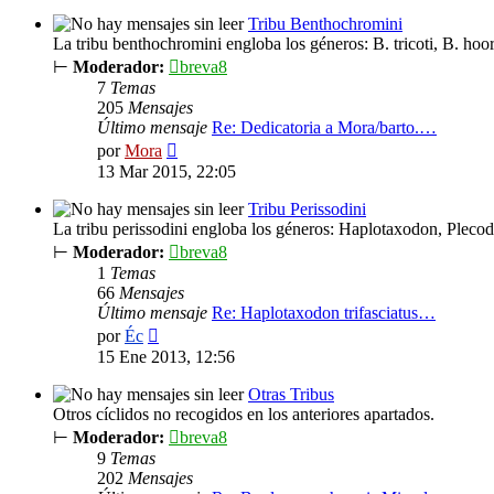
mensaje
Tribu Benthochromini
La tribu benthochromini engloba los géneros: B. tricoti, B. hoo
⊢
Moderador:
breva8
7
Temas
205
Mensajes
Último mensaje
Re: Dedicatoria a Mora/barto.…
Ver
por
Mora
último
13 Mar 2015, 22:05
mensaje
Tribu Perissodini
La tribu perissodini engloba los géneros: Haplotaxodon, Pleco
⊢
Moderador:
breva8
1
Temas
66
Mensajes
Último mensaje
Re: Haplotaxodon trifasciatus…
Ver
por
Éc
último
15 Ene 2013, 12:56
mensaje
Otras Tribus
Otros cíclidos no recogidos en los anteriores apartados.
⊢
Moderador:
breva8
9
Temas
202
Mensajes