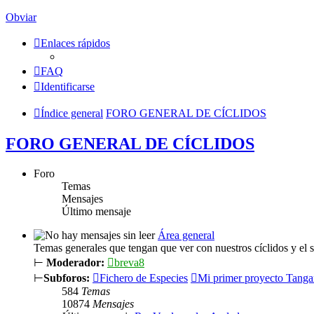
Obviar
Enlaces rápidos
FAQ
Identificarse
Índice general
FORO GENERAL DE CÍCLIDOS
FORO GENERAL DE CÍCLIDOS
Foro
Temas
Mensajes
Último mensaje
Área general
Temas generales que tengan que ver con nuestros cíclidos y el 
⊢
Moderador:
breva8
⊢
Subforos:
Fichero de Especies
Mi primer proyecto Tanga
584
Temas
10874
Mensajes