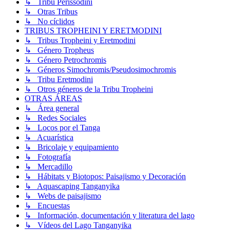
↳ Tribu Perissodini
↳ Otras Tribus
↳ No cíclidos
TRIBUS TROPHEINI Y ERETMODINI
↳ Tribus Tropheini y Eretmodini
↳ Género Tropheus
↳ Género Petrochromis
↳ Géneros Simochromis/Pseudosimochromis
↳ Tribu Eretmodini
↳ Otros géneros de la Tribu Tropheini
OTRAS ÁREAS
↳ Área general
↳ Redes Sociales
↳ Locos por el Tanga
↳ Acuarística
↳ Bricolaje y equipamiento
↳ Fotografía
↳ Mercadillo
↳ Hábitats y Biotopos: Paisajismo y Decoración
↳ Aquascaping Tanganyika
↳ Webs de paisajismo
↳ Encuestas
↳ Información, documentación y literatura del lago
↳ Vídeos del Lago Tanganyika