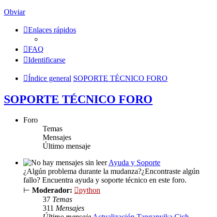
Obviar
Enlaces rápidos
FAQ
Identificarse
Índice general
SOPORTE TÉCNICO FORO
SOPORTE TÉCNICO FORO
Foro
Temas
Mensajes
Último mensaje
Ayuda y Soporte
¿Algún problema durante la mudanza?¿Encontraste algún
fallo? Encuentra ayuda y soporte técnico en este foro.
⊢
Moderador:
python
37
Temas
311
Mensajes
Último mensaje
Actualización Tanganyika Cich…