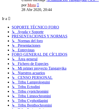
Ver
por
Mora
último
28 Abr 2020, 20:44
mensaje
Ir a
SOPORTE TÉCNICO FORO
↳ Ayuda y Soporte
PRESENTACIONES Y NORMAS
↳ Normas del foro
↳ Presentaciones
↳ Entrevistas
FORO GENERAL DE CÍCLIDOS
↳ Área general
↳ Fichero de Especies
↳ Mi primer proyecto Tanganyika
↳ Nuestros acuarios
↳ CENSO PERSONAL
↳ Tribu Lamprologuini
↳ Tribu Ectodini
↳ Tribu cyprichromini
↳ Tribu Limnochromini
↳ Tribu Cyphotilapini
↳ Tribu Benthochromini