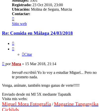
Mensajes:
5501
Registrado:
23 Oct 2010, 23:00
Ubicación:
Molina de Segura, Murcia
Contactar:
Contactar
Mora
Sitio web
Re: Comida en Málaga 24/03/2018
Citar
Citar
Mensaje
por
Mora
»
15 Mar 2018, 21:14
breva8 escribió:
Yo lo voy a estudiar Miguel... Pero no
te prometo nada.
Venga, anímate, también tengo ganas de verte!!!!!
Enviado desde mi MI 5X mediante Tapatalk
Visita mis webs:
Miguel Mora Fotografía
Magazine Tanganyika
/
Cichlids