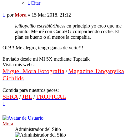
Citar
Mensaje
por
Mora
»
15 Mar 2018, 21:12
leillopeillo escribió:
Puess en principio yo creo que me
apunto. Me iré con CanoHG compartiendo coche. El
plan es bueno o al menos la compañía.
Olé!!! Me alegro, tengo ganas de verte!!!
Enviado desde mi MI 5X mediante Tapatalk
Visita mis webs:
Miguel Mora Fotografía
Magazine Tanganyika
/
Cichlids
Comida para nuestros peces:
SERA
JBL
TROPICAL
/
/
Arriba
Mora
Administrador del Sitio