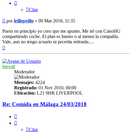
Citar
Mensaje
por
leillopeillo
»
09 Mar 2018, 11:35
Puess en principio yo creo que me apunto. Me iré con CanoHG
compartiendo coche. El plan es bueno o al menos la compañía.
Vale, aun no tengo acuario ni pecerita redonda.....
Arriba
breva8
Moderador
Mensajes:
4224
Registrado:
01 Nov 2010, 00:00
Ubicación:
L21 9HR LIVERPOOL
Re: Comida en Málaga 24/03/2018
Citar
Citar