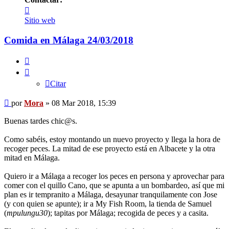
Contactar
Mora
Sitio web
Comida en Málaga 24/03/2018
Citar
Citar
Mensaje
por
Mora
»
08 Mar 2018, 15:39
Buenas tardes chic@s.
Como sabéis, estoy montando un nuevo proyecto y llega la hora de
recoger peces. La mitad de ese proyecto está en Albacete y la otra
mitad en Málaga.
Quiero ir a Málaga a recoger los peces en persona y aprovechar para
comer con el quillo Cano, que se apunta a un bombardeo, así que mi
plan es ir tempranito a Málaga, desayunar tranquilamente con Jose
(y con quien se apunte); ir a My Fish Room, la tienda de Samuel
(
mpulungu30
); tapitas por Málaga; recogida de peces y a casita.