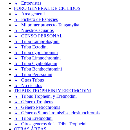
↳ Entrevistas
FORO GENERAL DE CÍCLIDOS
↳ Área general
↳ Fichero de Especies
↳ Mi primer proyecto Tanganyika
↳ Nuestros acuarios
↳ CENSO PERSONAL
↳ Tribu Lamprologuini
↳ Tribu Ectodini
↳ Tribu cyprichromini
↳ Tribu Limnochromini
↳ Tribu Cyphotilapini
↳ Tribu Benthochromini
↳ Tribu Perissodini
↳ Otras Tribus
↳ No cíclidos
TRIBUS TROPHEINI Y ERETMODINI
↳ Tribus Tropheini y Eretmodini
↳ Género Tropheus
↳ Género Petrochromis
↳ Géneros Simochromis/Pseudosimochromis
↳ Tribu Eretmodini
↳ Otros géneros de la Tribu Tropheini
OTRAS ÁREAS