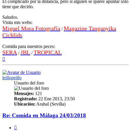
El complicado por la distancia, pero si alguien se quiere apuntar sólo
tiene que decirlo.
Saludos.
Visita mis webs:
Miguel Mora Fotografía
Magazine Tanganyika
/
Cichlids
Comida para nuestros peces:
SERA
JBL
TROPICAL
/
/
Arriba
leillopeillo
Usuario del foro
Mensajes:
121
Registrado:
22 Ene 2013, 23:50
Ubicación:
Arahal (Sevilla)
Re: Comida en Málaga 24/03/2018
Citar