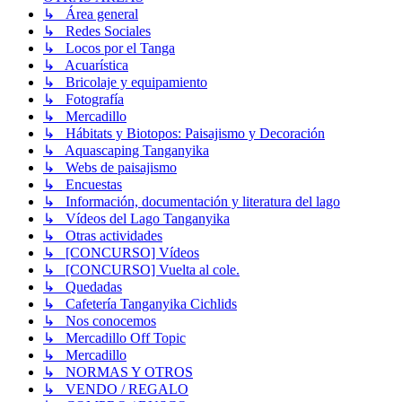
↳ Área general
↳ Redes Sociales
↳ Locos por el Tanga
↳ Acuarística
↳ Bricolaje y equipamiento
↳ Fotografía
↳ Mercadillo
↳ Hábitats y Biotopos: Paisajismo y Decoración
↳ Aquascaping Tanganyika
↳ Webs de paisajismo
↳ Encuestas
↳ Información, documentación y literatura del lago
↳ Vídeos del Lago Tanganyika
↳ Otras actividades
↳ [CONCURSO] Vídeos
↳ [CONCURSO] Vuelta al cole.
↳ Quedadas
↳ Cafetería Tanganyika Cichlids
↳ Nos conocemos
↳ Mercadillo Off Topic
↳ Mercadillo
↳ NORMAS Y OTROS
↳ VENDO / REGALO