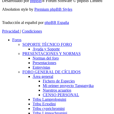
Desarrollado por
phpBB
® Forum Software © phpBB Limited
Absolution style by
Premium phpBB Styles
Traducción al español por
phpBB España
Privacidad
|
Condiciones
Foros
SOPORTE TÉCNICO FORO
Ayuda y Soporte
PRESENTACIONES Y NORMAS
Normas del foro
Presentaciones
Entrevistas
FORO GENERAL DE CÍCLIDOS
Área general
Fichero de Especies
Mi primer proyecto Tanganyika
Nuestros acuarios
CENSO PERSONAL
Tribu Lamprologuini
Tribu Ectodini
Tribu cyprichromini
Tribu Limnochromini