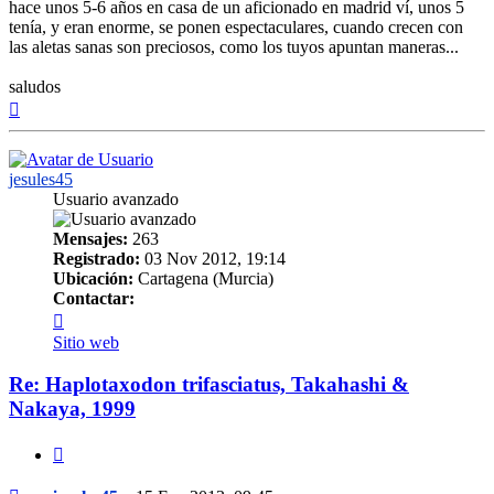
hace unos 5-6 años en casa de un aficionado en madrid ví, unos 5
tenía, y eran enorme, se ponen espectaculares, cuando crecen con
las aletas sanas son preciosos, como los tuyos apuntan maneras...
saludos
Arriba
jesules45
Usuario avanzado
Mensajes:
263
Registrado:
03 Nov 2012, 19:14
Ubicación:
Cartagena (Murcia)
Contactar:
Contactar
jesules45
Sitio web
Re: Haplotaxodon trifasciatus, Takahashi &
Nakaya, 1999
Citar
Mensaje