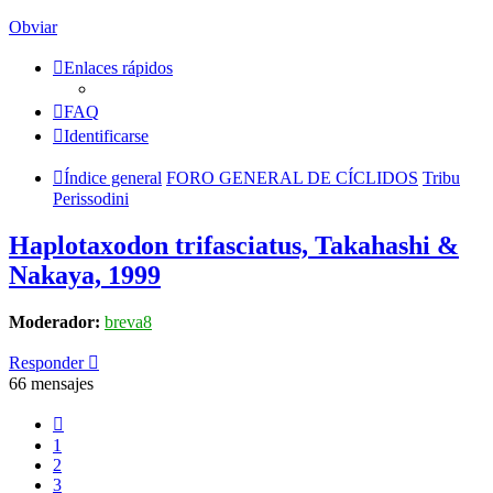
Obviar
Enlaces rápidos
FAQ
Identificarse
Índice general
FORO GENERAL DE CÍCLIDOS
Tribu
Perissodini
Haplotaxodon trifasciatus, Takahashi &
Nakaya, 1999
Moderador:
breva8
Responder
66 mensajes
Anterior
1
2
3