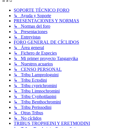
Ir a
SOPORTE TÉCNICO FORO
↳ Ayuda y Soporte
PRESENTACIONES Y NORMAS
↳ Normas del foro
↳ Presentaciones
↳ Entrevistas
FORO GENERAL DE CÍCLIDOS
↳ Área general
↳ Fichero de Especies
↳ Mi primer proyecto Tanganyika
↳ Nuestros acuarios
↳ CENSO PERSONAL
↳ Tribu Lamprologuini
↳ Tribu Ectodini
↳ Tribu cyprichromini
↳ Tribu Limnochromini
↳ Tribu Cyphotilapini
↳ Tribu Benthochromini
↳ Tribu Perissodini
↳ Otras Tribus
↳ No cíclidos
TRIBUS TROPHEINI Y ERETMODINI