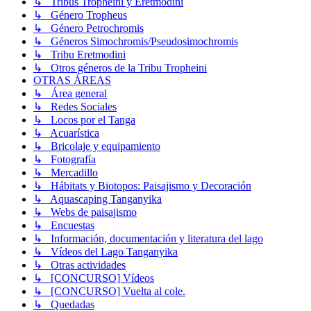
↳ Tribus Tropheini y Eretmodini
↳ Género Tropheus
↳ Género Petrochromis
↳ Géneros Simochromis/Pseudosimochromis
↳ Tribu Eretmodini
↳ Otros géneros de la Tribu Tropheini
OTRAS ÁREAS
↳ Área general
↳ Redes Sociales
↳ Locos por el Tanga
↳ Acuarística
↳ Bricolaje y equipamiento
↳ Fotografía
↳ Mercadillo
↳ Hábitats y Biotopos: Paisajismo y Decoración
↳ Aquascaping Tanganyika
↳ Webs de paisajismo
↳ Encuestas
↳ Información, documentación y literatura del lago
↳ Vídeos del Lago Tanganyika
↳ Otras actividades
↳ [CONCURSO] Vídeos
↳ [CONCURSO] Vuelta al cole.
↳ Quedadas