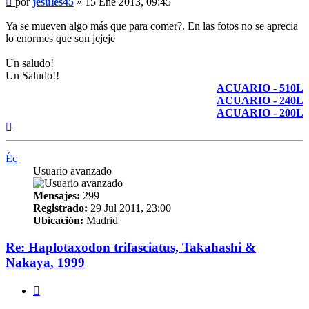
por
jesules45
»
15 Ene 2013, 09:45
Ya se mueven algo más que para comer?. En las fotos no se aprecia
lo enormes que son jejeje
Un saludo!
Un Saludo!!
ACUARIO - 510L
ACUARIO - 240L
ACUARIO - 200L
Arriba
Éc
Usuario avanzado
Mensajes:
299
Registrado:
29 Jul 2011, 23:00
Ubicación:
Madrid
Re: Haplotaxodon trifasciatus, Takahashi &
Nakaya, 1999
Citar