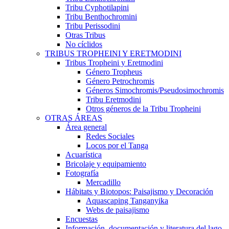
Tribu Cyphotilapini
Tribu Benthochromini
Tribu Perissodini
Otras Tribus
No cíclidos
TRIBUS TROPHEINI Y ERETMODINI
Tribus Tropheini y Eretmodini
Género Tropheus
Género Petrochromis
Géneros Simochromis/Pseudosimochromis
Tribu Eretmodini
Otros géneros de la Tribu Tropheini
OTRAS ÁREAS
Área general
Redes Sociales
Locos por el Tanga
Acuarística
Bricolaje y equipamiento
Fotografía
Mercadillo
Hábitats y Biotopos: Paisajismo y Decoración
Aquascaping Tanganyika
Webs de paisajismo
Encuestas
Información, documentación y literatura del lago