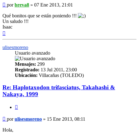
Mensaje
por
breva8
»
07 Ene 2013, 21:01
Qué bonitos que se están poniendo !!!
Un saludo !!!
Isaac
Arriba
ulisesmoreno
Usuario avanzado
Mensajes:
299
Registrado:
13 Jul 2011, 23:00
Ubicación:
Villacañas (TOLEDO)
Re: Haplotaxodon trifasciatus, Takahashi &
Nakaya, 1999
Citar
Mensaje
por
ulisesmoreno
»
15 Ene 2013, 08:11
Hola,