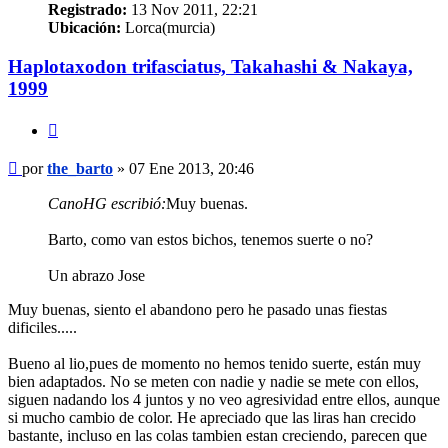
Registrado:
13 Nov 2011, 22:21
Ubicación:
Lorca(murcia)
Haplotaxodon trifasciatus, Takahashi & Nakaya,
1999
Citar
Mensaje
por
the_barto
»
07 Ene 2013, 20:46
CanoHG escribió:
Muy buenas.
Barto, como van estos bichos, tenemos suerte o no?
Un abrazo Jose
Muy buenas, siento el abandono pero he pasado unas fiestas
dificiles.....
Bueno al lio,pues de momento no hemos tenido suerte, están muy
bien adaptados. No se meten con nadie y nadie se mete con ellos,
siguen nadando los 4 juntos y no veo agresividad entre ellos, aunque
si mucho cambio de color. He apreciado que las liras han crecido
bastante, incluso en las colas tambien estan creciendo, parecen que