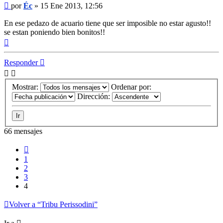
Mensaje
por
Éc
»
15 Ene 2013, 12:56
En ese pedazo de acuario tiene que ser imposible no estar agusto!!
se estan poniendo bien bonitos!!
Arriba
Responder
Mostrar:
Ordenar por:
Dirección:
66 mensajes
Anterior
1
2
3
4
Volver a “Tribu Perissodini”